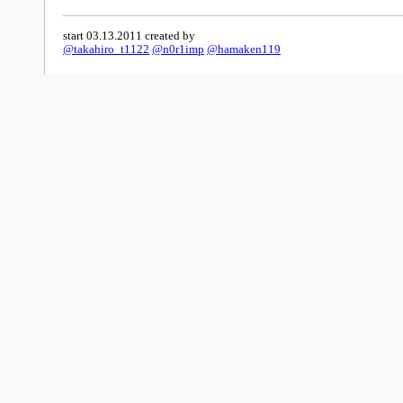
start 03.13.2011 created by
@takahiro_t1122
@n0r1imp
@hamaken119