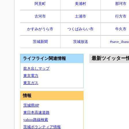
阿見町
美浦村
那珂市
古河市
土浦市
行方市
かすみがうら市
つくばみらい市
牛久市
茨城新聞
茨城放送
#save_ibara
最新ツイッター
ライフライン関連情報
炊き出しマップ
東京電力
東京ガス
情報
茨城県HP
東日本高速道路
yahoo路線検索
茨城ボランティア情報